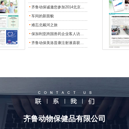
齐鲁动保诚邀您参加2014北京…
车间的新面貌
难忘北戴河之旅
保加利亚跨国兽药企业客人访…
齐鲁动保美洛昔康注射液喜获…
总数 27
上一页
1
2
3
下一页
齐鲁动物保健品有限公司