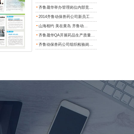
齐鲁晟华举办管理岗位内部竞…
2014齐鲁动保兽药公司新员工…
山海相约 美在黄岛 齐鲁动…
齐鲁晟华QA开展药品生产质量…
齐鲁动保兽药公司组织检验岗…
2/3