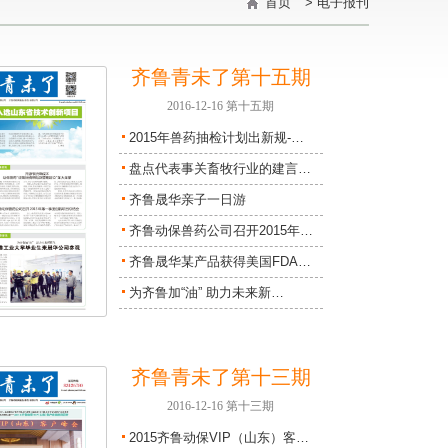
首页
>
电子报刊
齐鲁青未了第十五期
2016-12-16 第十五期
2015年兽药抽检计划出新规-…
盘点代表事关畜牧行业的建言…
齐鲁晟华亲子一日游
齐鲁动保兽药公司召开2015年…
齐鲁晟华某产品获得美国FDA…
为齐鲁加“油” 助力未来新…
齐鲁青未了第十三期
2016-12-16 第十三期
2015齐鲁动保VIP（山东）客…