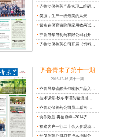
齐鲁动保兽药产品实现二维码…
笑脸，生产一线最美的风景
紫奇在保育猪阶段应用效果试…
齐鲁晟华晟制药有限公司召开…
齐鲁动保兽药公司开展《饲料…
齐鲁青未了第十一期
2016-12-16 第十一期
齐鲁晟华硫酸头孢喹肟产品入…
技术课堂-秋冬季谨防猪流感…
齐鲁动保兽药公司员工感言-…
协作致胜 再创巅峰--2014齐…
福建客户一行二十余人参观动…
动保兽药公司召开成本控制分…