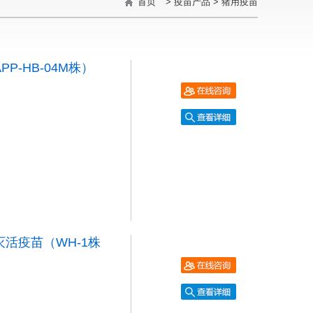
首页
>
疫苗产品
>
猪用疫苗
-HB-04M株）
活疫苗（WH-1株