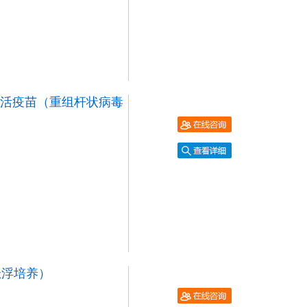
灭活疫苗（重组杆状病毒
悬浮培养）