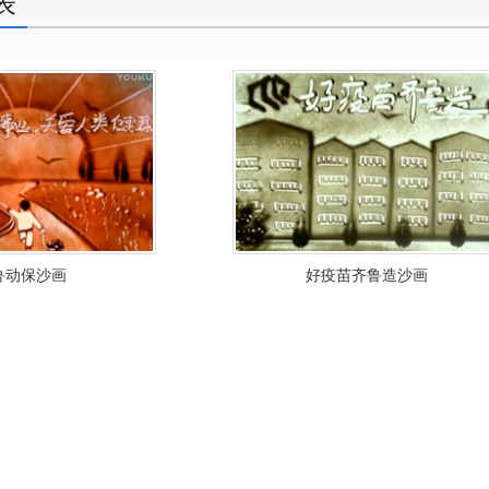
表
鲁动保沙画
好疫苗齐鲁造沙画