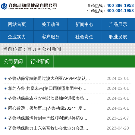
400-886-1958
兽药热线：
400-004-1958
生药热线：
网站首页
关于动保
新闻中心
产品展示
企业实力
客户服务
社会责任
职业发展
当前位置：
首页
>
公司新闻
公司新闻
行业新闻
齐鲁动保零缺陷通过澳大利亚APVMA复认…
2024-02-01
相约齐鲁 共赢未来|第四届联盟集团中心…
2024-02-01
齐鲁动保获农业农村部监督抽检通报表扬…
2024-02-01
同心致远，领势而上|齐鲁动保2024年度…
2024-02-01
齐鲁动保新增片剂生产线顺利通过兽药G…
2023-12-07
齐鲁动保助力山东省畜牧协会禽业分会及…
2023-04-20