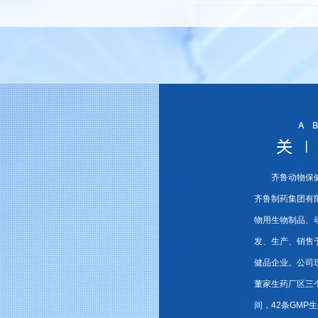
齐鲁动物保
齐鲁制药集团有
物用生物制品、
发、生产、销售
健品企业。公司
董家生药厂区三个
间，42条GMP