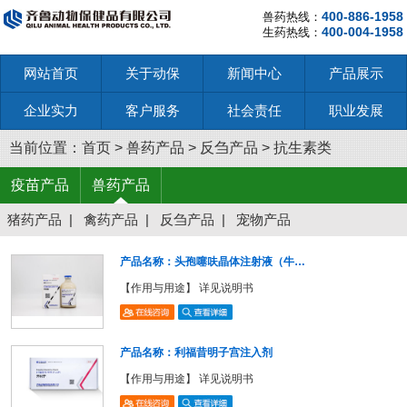
400-886-1958
兽药热线：
400-004-1958
生药热线：
网站首页
关于动保
新闻中心
产品展示
企业实力
客户服务
社会责任
职业发展
当前位置：
首页
>
兽药产品
>
反刍产品
>
抗生素类
疫苗产品
兽药产品
猪药产品
|
禽药产品
|
反刍产品
|
宠物产品
产品名称：头孢噻呋晶体注射液（牛…
【作用与用途】 详见说明书
产品名称：利福昔明子宫注入剂
【作用与用途】 详见说明书