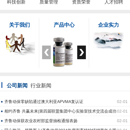
科技创新
质量管理
资质荣誉
人才招聘
关于我们
产品中心
企业实力
公司新闻
行业新闻
齐鲁动保零缺陷通过澳大利亚APVMA复认证
02-01
相约齐鲁 共赢未来|第四届联盟集团中心实验室技术交流会成功
02-01
举办
齐鲁动保获农业农村部监督抽检通报表扬
02-01