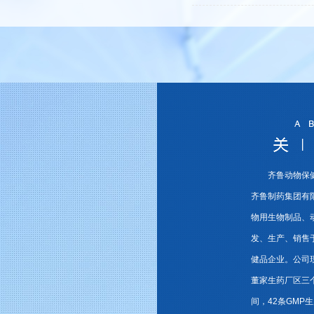
齐鲁动物保
齐鲁制药集团有
物用生物制品、
发、生产、销售
健品企业。公司
董家生药厂区三个
间，42条GMP