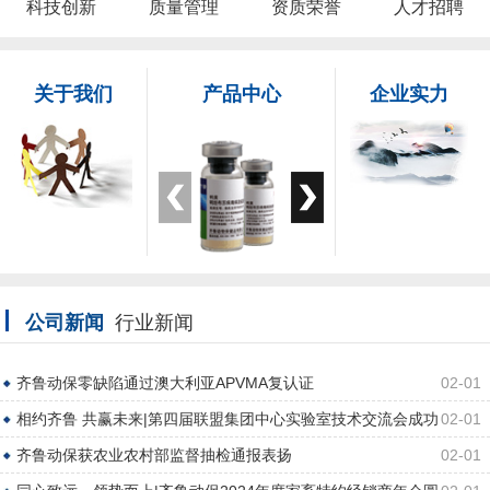
科技创新
质量管理
资质荣誉
人才招聘
关于我们
产品中心
企业实力
公司新闻
行业新闻
齐鲁动保零缺陷通过澳大利亚APVMA复认证
02-01
相约齐鲁 共赢未来|第四届联盟集团中心实验室技术交流会成功
02-01
举办
齐鲁动保获农业农村部监督抽检通报表扬
02-01