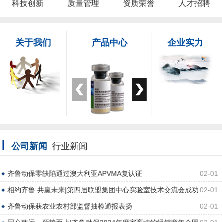
科技创新
质量管理
资质荣誉
人才招聘
关于我们
产品中心
企业实力
公司新闻
行业新闻
齐鲁动保零缺陷通过澳大利亚APVMA复认证
02-01
相约齐鲁 共赢未来|第四届联盟集团中心实验室技术交流会成功
02-01
举办
齐鲁动保获农业农村部监督抽检通报表扬
02-01