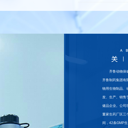
齐鲁动物保
齐鲁制药集团有
物用生物制品、
发、生产、销售
健品企业。公司
董家生药厂区三个
间，42条GMP