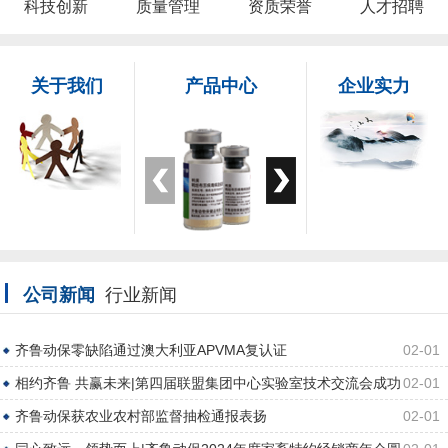
科技创新
质量管理
资质荣誉
人才招聘
关于我们
产品中心
企业实力
公司新闻
行业新闻
齐鲁动保零缺陷通过澳大利亚APVMA复认证
02-01
相约齐鲁 共赢未来|第四届联盟集团中心实验室技术交流会成功
02-01
举办
齐鲁动保获农业农村部监督抽检通报表扬
02-01