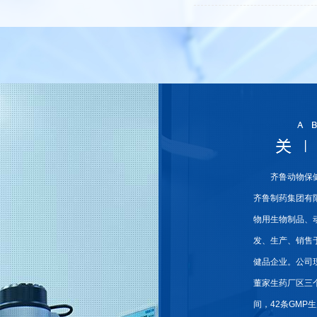
齐鲁动物保
齐鲁制药集团有
物用生物制品、
发、生产、销售
健品企业。公司
董家生药厂区三个
间，42条GMP