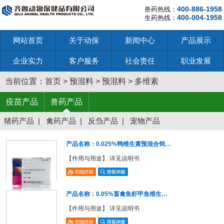
400-886-1958
兽药热线：
400-004-1958
生药热线：
网站首页
关于动保
新闻中心
产品展示
企业实力
客户服务
社会责任
职业发展
当前位置：
首页
>
预混料
>
预混料
>
多维素
疫苗产品
兽药产品
猪药产品
|
禽药产品
|
反刍产品
|
宠物产品
产品名称：0.025%鸭维生素预混合饲…
【作用与用途】 详见说明书
产品名称：0.05%畜禽鱼虾甲鱼维生…
【作用与用途】 详见说明书