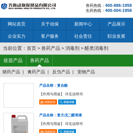
400-886-1958
兽药热线：
400-004-1958
生药热线：
网站首页
关于动保
新闻中心
产品展示
企业实力
客户服务
社会责任
职业发展
当前位置：
首页
>
兽药产品
>
消毒剂
>
醛类消毒剂
疫苗产品
兽药产品
猪药产品
|
禽药产品
|
反刍产品
|
宠物产品
产品名称：复合酚
【作用与用途】 详见说明书
产品名称：复方戊二醛溶液
【作用与用途】 详见说明书