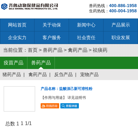
400-886-1958
兽药热线：
400-004-1958
生药热线：
网站首页
关于动保
新闻中心
产品展示
企业实力
客户服务
社会责任
职业发展
当前位置：
首页
>
兽药产品
>
禽药产品
>
祛痰药
疫苗产品
兽药产品
猪药产品
|
禽药产品
|
反刍产品
|
宠物产品
产品名称：盐酸溴己新可溶性粉
【作用与用途】 详见说明书
1
1/1
总数 1