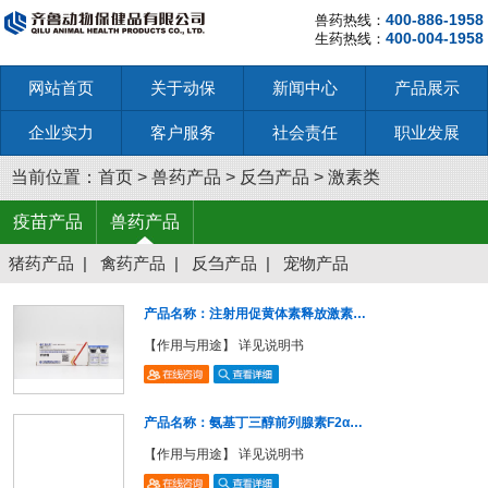
400-886-1958
兽药热线：
400-004-1958
生药热线：
网站首页
关于动保
新闻中心
产品展示
企业实力
客户服务
社会责任
职业发展
当前位置：
首页
>
兽药产品
>
反刍产品
>
激素类
疫苗产品
兽药产品
猪药产品
|
禽药产品
|
反刍产品
|
宠物产品
产品名称：注射用促黄体素释放激素…
【作用与用途】 详见说明书
产品名称：氨基丁三醇前列腺素F2α…
【作用与用途】 详见说明书