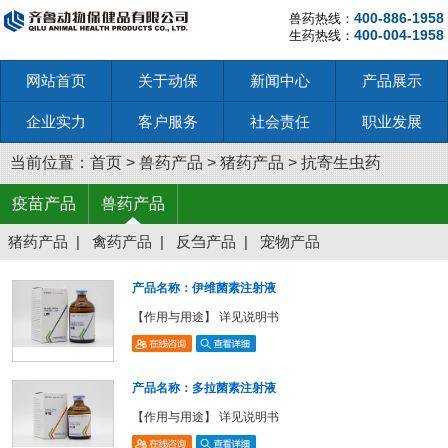
400-886-1958
兽药热线：
400-004-1958
生药热线：
网站首页
关于动保
新闻中心
产品展示
企业实力
客户服务
社会责任
职业发展
当前位置：
首页
>
兽药产品
>
猪药产品
>
抗寄生虫药
疫苗产品
兽药产品
猪药产品
|
禽药产品
|
反刍产品
|
宠物产品
产品名称：伊维菌素注射液
【作用与用途】 详见说明书
产品名称：多拉菌素注射液
【作用与用途】 详见说明书