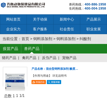
400-886-1958
兽药热线：
400-004-1958
生药热线：
网站首页
关于动保
新闻中心
产品展示
企业实力
客户服务
社会责任
职业发展
当前位置：
首页
>
饲料添加剂
>
饲料添加剂
>
纠酸剂
疫苗产品
兽药产品
猪药产品
|
禽药产品
|
反刍产品
|
宠物产品
产品名称：混合型饲料添加剂 酸度…
【作用与用途】 详见说明书
1
1/1
总数 1