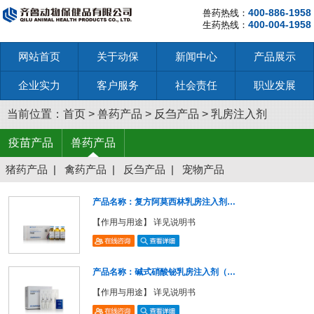
400-886-1958
兽药热线：
400-004-1958
生药热线：
网站首页
关于动保
新闻中心
产品展示
企业实力
客户服务
社会责任
职业发展
当前位置：
首页
>
兽药产品
>
反刍产品
>
乳房注入剂
疫苗产品
兽药产品
猪药产品
|
禽药产品
|
反刍产品
|
宠物产品
产品名称：复方阿莫西林乳房注入剂…
【作用与用途】 详见说明书
产品名称：碱式硝酸铋乳房注入剂（…
【作用与用途】 详见说明书