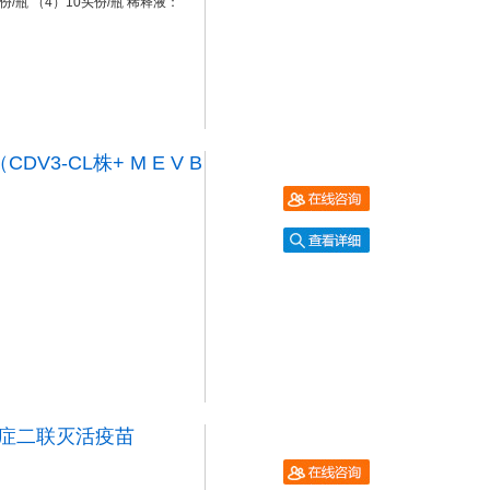
份/瓶 （4）10头份/瓶 稀释液：
-CL株+ M E V B
毒症二联灭活疫苗