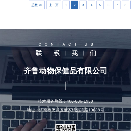
总数 70
上一页
1
2
3
4
5
6
7
8
齐鲁动物保健品有限公司
技术服务热线：400-886-1958
地址：济南市历城区董家镇温梁路10688号