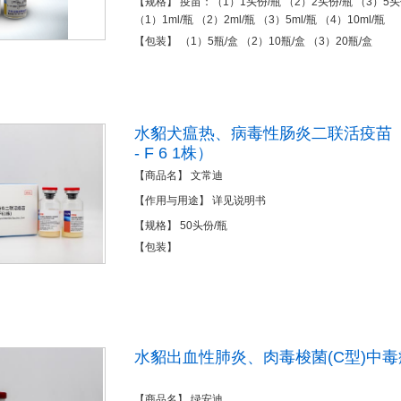
【规格】 疫苗：（1）1头份/瓶 （2）2头份/瓶 （3）5头
（1）1ml/瓶 （2）2ml/瓶 （3）5ml/瓶 （4）10ml/瓶
【包装】 （1）5瓶/盒 （2）10瓶/盒 （3）20瓶/盒
水貂犬瘟热、病毒性肠炎二联活疫苗（CDV3
- F 6 1株）
【商品名】 文常迪
【作用与用途】 详见说明书
【规格】 50头份/瓶
【包装】
水貂出血性肺炎、肉毒梭菌(C型)中
【商品名】 绿安迪