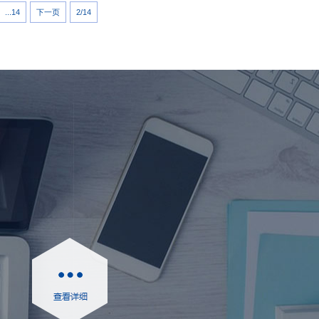
...14
下一页
2/14