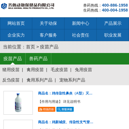
400-886-1958
兽药热线：
400-004-1958
生药热线：
网站首页
关于动保
新闻中心
产品展示
企业实力
客户服务
社会责任
职业发展
当前位置：
首页
>
疫苗产品
疫苗产品
兽药产品
猪用疫苗
|
禽用疫苗
|
毛皮疫苗
|
兔用疫苗
反刍疫苗
|
禽用系列产品
|
宠物系列产品
商品名：鸡传染性鼻炎（A型）灭…
【作用与用途】 详见说明书
商品名：鸡新城疫、传染性支气管…