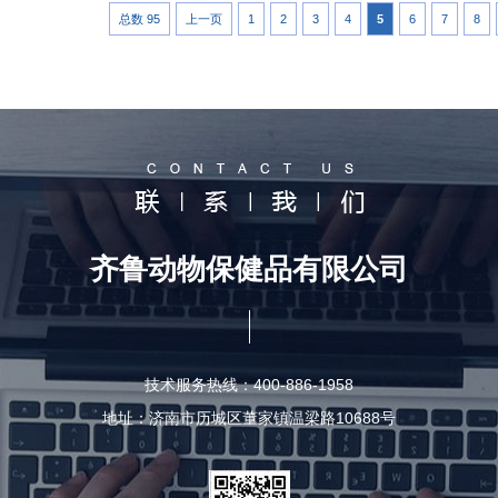
总数 95
上一页
1
2
3
4
5
6
7
8
齐鲁动物保健品有限公司
技术服务热线：400-886-1958
地址：济南市历城区董家镇温梁路10688号