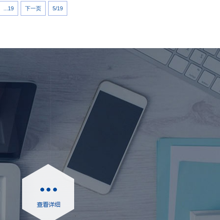
...19
下一页
5/19