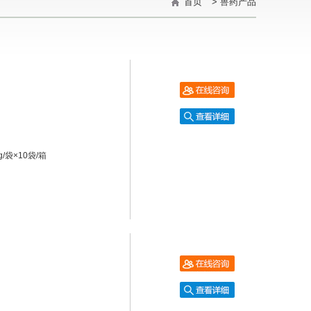
首页
>
兽药产品
g/袋×10袋/箱