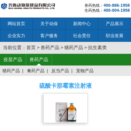
400-886-1958
兽药热线：
400-004-1958
生药热线：
网站首页
关于动保
新闻中心
产品展示
企业实力
客户服务
社会责任
职业发展
当前位置：
首页
>
兽药产品
>
猪药产品
>
抗生素类
疫苗产品
兽药产品
猪药产品
|
禽药产品
|
反刍产品
|
宠物产品
硫酸卡那霉素注射液