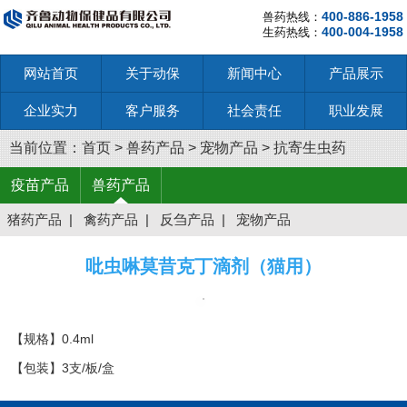
400-886-1958
兽药热线：
400-004-1958
生药热线：
网站首页
关于动保
新闻中心
产品展示
企业实力
客户服务
社会责任
职业发展
当前位置：
首页
>
兽药产品
>
宠物产品
>
抗寄生虫药
疫苗产品
兽药产品
猪药产品
|
禽药产品
|
反刍产品
|
宠物产品
吡虫啉莫昔克丁滴剂（猫用）
【规格】0.4ml
【包装】3支/板/盒