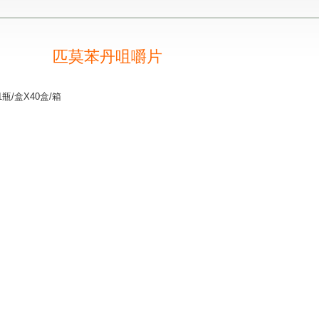
匹莫苯丹咀嚼片
瓶/盒X40盒/箱