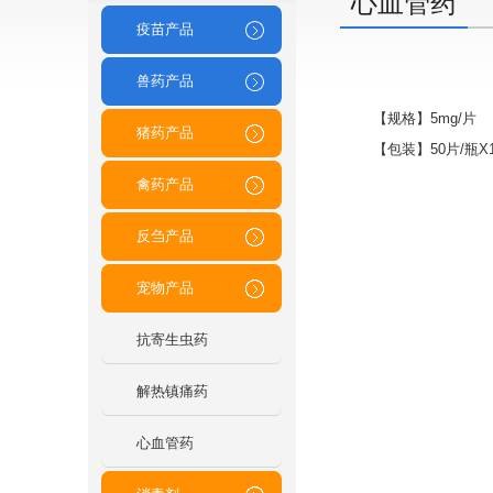
心血管药
疫苗产品
兽药产品
【规格】5mg/片
猪药产品
【包装】50片/瓶X1
禽药产品
反刍产品
宠物产品
抗寄生虫药
解热镇痛药
心血管药