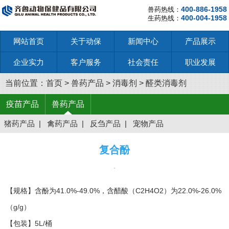
400-886-1958
兽药热线：
400-004-1958
生药热线：
网站首页
关于动保
新闻中心
产品展示
企业实力
客户服务
社会责任
职业发展
当前位置：
首页
>
兽药产品
>
消毒剂
>
醛类消毒剂
疫苗产品
兽药产品
猪药产品
|
禽药产品
|
反刍产品
|
宠物产品
复合酚
【规格】含酚为41.0%-49.0%，含醋酸（C2H4O2）为22.0%-26.0%
（g/g）
【包装】5L/桶