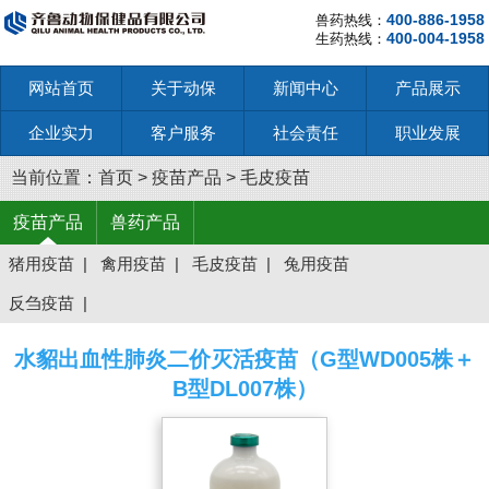
400-886-1958
兽药热线：
400-004-1958
生药热线：
网站首页
关于动保
新闻中心
产品展示
企业实力
客户服务
社会责任
职业发展
当前位置：
首页
>
疫苗产品
>
毛皮疫苗
疫苗产品
兽药产品
猪用疫苗
|
禽用疫苗
|
毛皮疫苗
|
兔用疫苗
反刍疫苗
|
水貂出血性肺炎二价灭活疫苗（G型WD005株＋
B型DL007株）