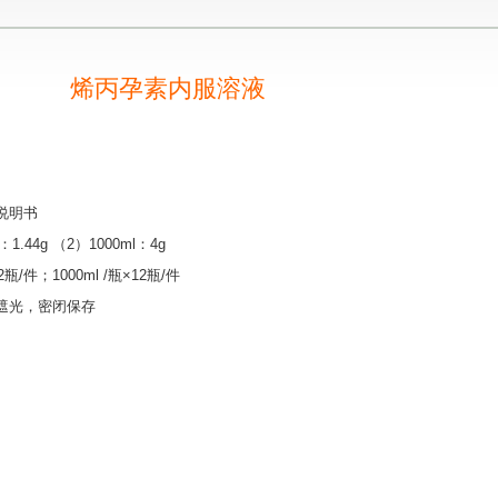
烯丙孕素内服溶液
说明书
1.44g （2）1000ml：4g
2瓶/件；1000ml /瓶×12瓶/件
，遮光，密闭保存