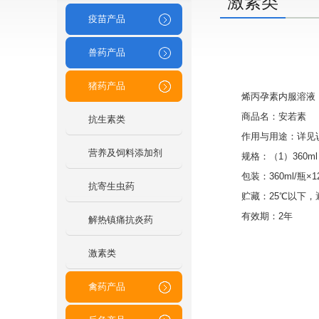
激素类
疫苗产品
兽药产品
猪药产品
烯丙孕素内服溶液
商品名：安若素
抗生素类
作用与用途：详见
营养及饲料添加剂
规格：（1）360ml：
包装：360ml/瓶×1
抗寄生虫药
贮藏：25℃以下
有效期：2年
解热镇痛抗炎药
激素类
禽药产品