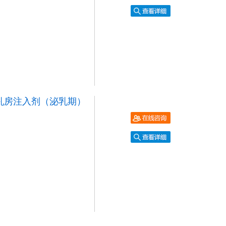
乳房注入剂（泌乳期）
）