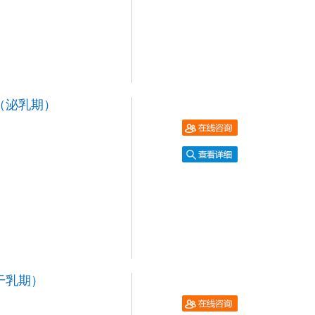
（泌乳期）
干乳期）