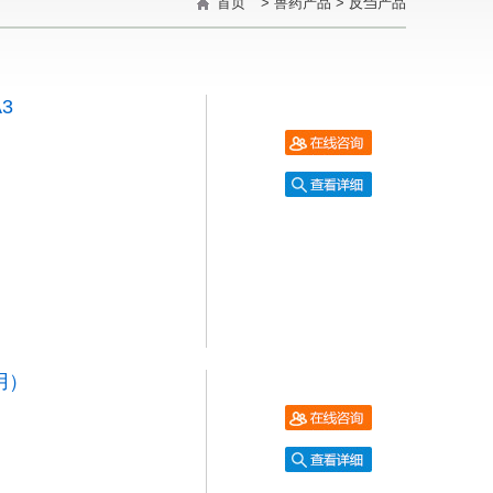
首页
>
兽药产品
>
反刍产品
3
用）