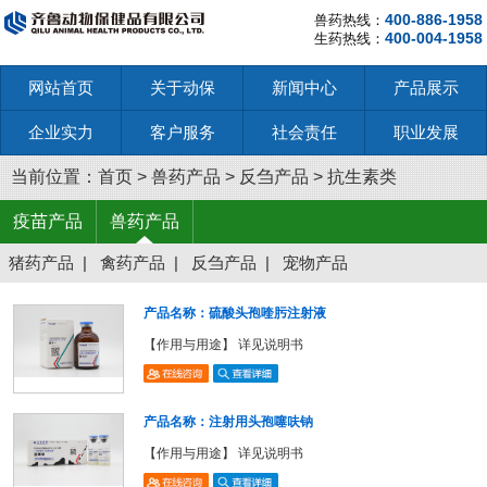
400-886-1958
兽药热线：
400-004-1958
生药热线：
网站首页
关于动保
新闻中心
产品展示
企业实力
客户服务
社会责任
职业发展
当前位置：
首页
>
兽药产品
>
反刍产品
>
抗生素类
疫苗产品
兽药产品
猪药产品
|
禽药产品
|
反刍产品
|
宠物产品
产品名称：硫酸头孢喹肟注射液
【作用与用途】 详见说明书
产品名称：注射用头孢噻呋钠
【作用与用途】 详见说明书