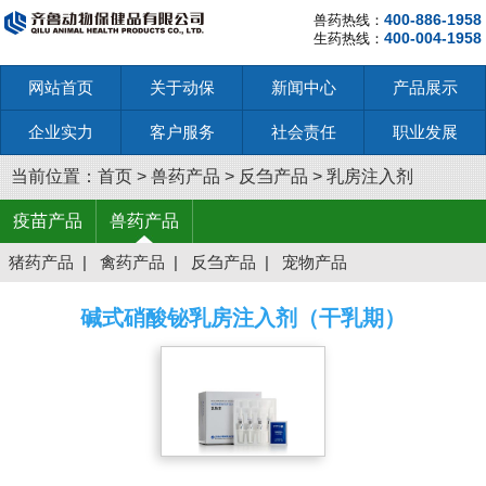
400-886-1958
兽药热线：
400-004-1958
生药热线：
网站首页
关于动保
新闻中心
产品展示
企业实力
客户服务
社会责任
职业发展
当前位置：
首页
>
兽药产品
>
反刍产品
>
乳房注入剂
疫苗产品
兽药产品
猪药产品
|
禽药产品
|
反刍产品
|
宠物产品
碱式硝酸铋乳房注入剂（干乳期）