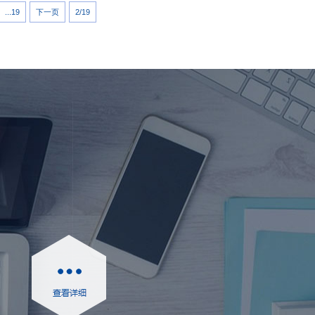
...19
下一页
2/19